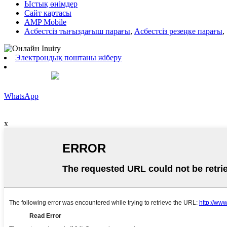
Ыстық өнімдер
Сайт картасы
AMP Mobile
Асбестсіз тығыздағыш парағы
,
Асбестсіз резеңке парағы
,
Электрондық поштаны жіберу
WhatsApp
x