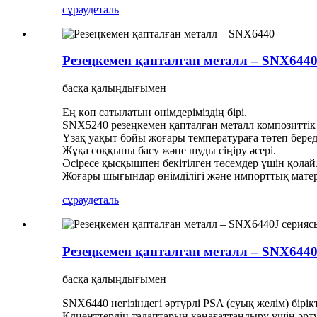
сұрау
деталь
Резеңкемен қапталған металл – SNX644
басқа қалыңдығымен
Ең көп сатылатын өнімдеріміздің бірі.
SNX5240 резеңкемен қапталған металл композиттік 
Ұзақ уақыт бойы жоғары температураға төтеп береді
Жұқа соққыны басу және шуды сіңіру әсері.
Әсіресе қысқышпен бекітілген төсемдер үшін қолай
Жоғары шығындар өнімділігі және импорттық мате
сұрау
деталь
Резеңкемен қапталған металл – SNX6440
басқа қалыңдығымен
SNX6440 негізіндегі әртүрлі PSA (суық желім) бірікт
Клиенттердің талаптарын қанағаттандыру үшін әртү