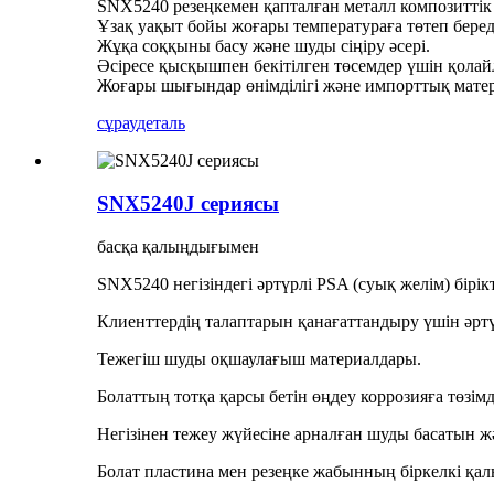
SNX5240 резеңкемен қапталған металл композиттік 
Ұзақ уақыт бойы жоғары температураға төтеп береді
Жұқа соққыны басу және шуды сіңіру әсері.
Әсіресе қысқышпен бекітілген төсемдер үшін қолай
Жоғары шығындар өнімділігі және импорттық мате
сұрау
деталь
SNX5240J сериясы
басқа қалыңдығымен
SNX5240 негізіндегі әртүрлі PSA (суық желім) бірікт
Клиенттердің талаптарын қанағаттандыру үшін әртү
Тежегіш шуды оқшаулағыш материалдары.
Болаттың тотқа қарсы бетін өңдеу коррозияға төзімд
Негізінен тежеу ​​жүйесіне арналған шуды басатын 
Болат пластина мен резеңке жабынның біркелкі қалы