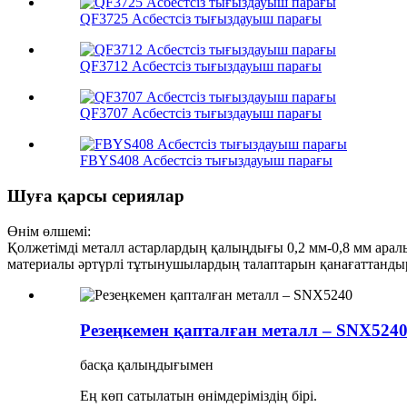
QF3725 Асбестсіз тығыздауыш парағы
QF3712 Асбестсіз тығыздауыш парағы
QF3707 Асбестсіз тығыздауыш парағы
FBYS408 Асбестсіз тығыздауыш парағы
Шуға қарсы сериялар
Өнім өлшемі:
Қолжетімді металл астарлардың қалыңдығы 0,2 мм-0,8 мм аралы
материалы әртүрлі тұтынушылардың талаптарын қанағаттанды
Резеңкемен қапталған металл – SNX524
басқа қалыңдығымен
Ең көп сатылатын өнімдеріміздің бірі.