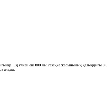
ғында. Ең үлкен ені 800 мм.Резеңке жабынының қалыңдығы 0,02-
ра алады.
0