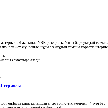
0
материал екі жағында NBR резеңке жабыны бар суықтай илектелг
 және тежеу ​​жүйесінде шуды азайтудың тамаша көрсеткіштеріне
лы.
риалды алмастыра алады.
J сериясы
ірілген;Бізде қазір қалыңдығы әртүрлі суық желімнің 4 түрі бар.
рлі желімдердің әртүрлі таңбалары бар.