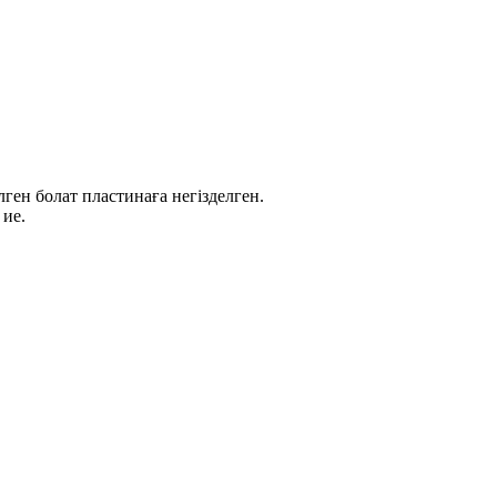
ен болат пластинаға негізделген.
 ие.