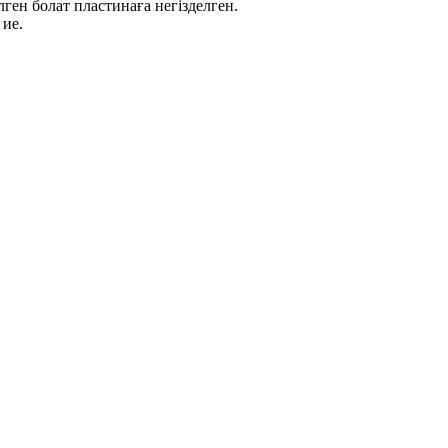
ен болат пластинаға негізделген.
 ие.