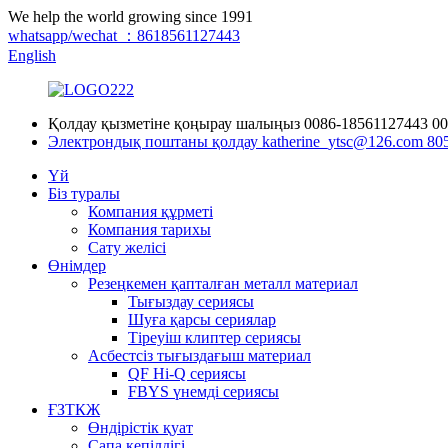
We help the world growing since 1991
whatsapp/wechat ：8618561127443
English
Қолдау қызметіне қоңырау шалыңыз
0086-18561127443
00
Электрондық поштаны қолдау
katherine_ytsc@126.com
80
Үй
Біз туралы
Компания құрметі
Компания тарихы
Сату желісі
Өнімдер
Резеңкемен қапталған металл материал
Тығыздау сериясы
Шуға қарсы сериялар
Тіреуіш клиптер сериясы
Асбестсіз тығыздағыш материал
QF Hi-Q сериясы
FBYS үнемді сериясы
ҒЗТКЖ
Өндірістік қуат
Сапа кепілдігі