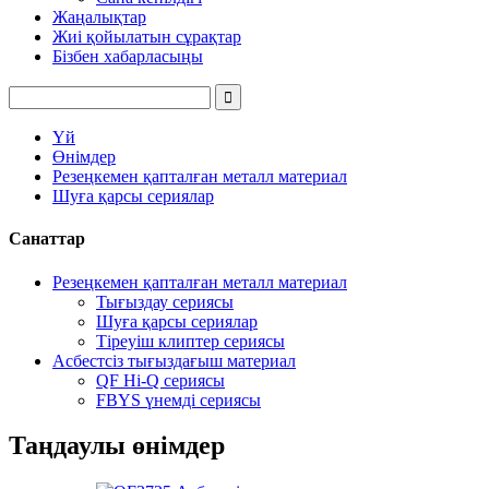
Жаңалықтар
Жиі қойылатын сұрақтар
Бізбен хабарласыңы
Үй
Өнімдер
Резеңкемен қапталған металл материал
Шуға қарсы сериялар
Санаттар
Резеңкемен қапталған металл материал
Тығыздау сериясы
Шуға қарсы сериялар
Тіреуіш клиптер сериясы
Асбестсіз тығыздағыш материал
QF Hi-Q сериясы
FBYS үнемді сериясы
Таңдаулы өнімдер