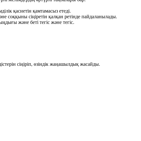
ділік қасиетін қамтамасыз етеді.
және соққыны сіңіретін қалқан ретінде пайдаланылады.
ңдығы және беті тегіс және тегіс.
стерін сіңіріп, өзіндік жаңашылдық жасайды.