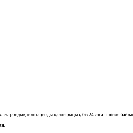
ге электрондық поштаңызды қалдырыңыз, біз 24 сағат ішінде байл
ан.