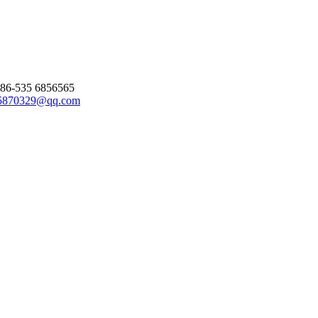
86-535 6856565
5870329@qq.com