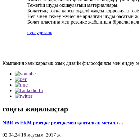
Тежегіш шуды оқшаулағыш материалдары.
Болаттың тотқа қарсы өңдеуі жақсы коррозияға төзім
Негізінен тежеу ​​жүйесіне арналған шуды басатын 
Болат пластина мен резеңке жабынның біркелкі қалы
сұрау
деталь
Компания халықаралық озық дизайн философиясы мен өңдеу әді
соңғы жаңалықтар
NBR vs FKM резеңке резеңкемен қапталған металл ...
02,04,24 16 маусым, 2017 ж