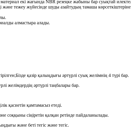
материал екі жағында NBR резеңке жабыны бар суықтай илектелг
 және тежеу ​​жүйесінде шуды азайтудың тамаша көрсеткіштеріне
лы.
риалды алмастыра алады.
ірілген;Бізде қазір қалыңдығы әртүрлі суық желімнің 4 түрі бар.
рлі желімдердің әртүрлі таңбалары бар.
ілік қасиетін қамтамасыз етеді.
және соққыны сіңіретін қалқан ретінде пайдаланылады.
ңдығы және беті тегіс және тегіс.